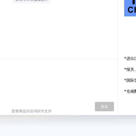
*进出
*报关
*国际
*仓储
chann
发送