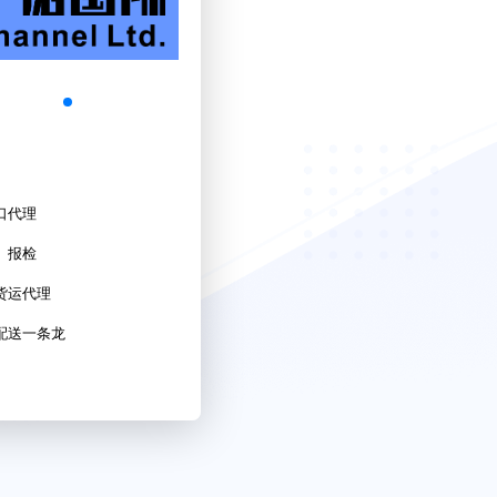
口代理
、报检
货运代理
配送一条龙
elark.com