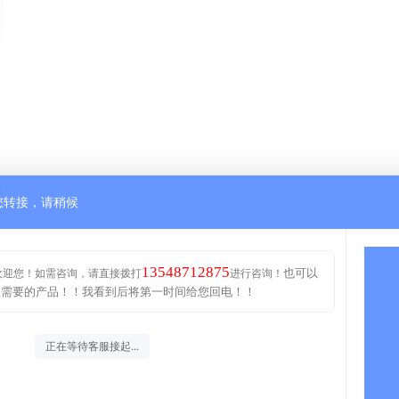
您转接，请稍候
13548712875
也可以
欢迎您！如需咨询，请直接拨打
进行咨询！
您需要的产品！！我看到后将第一时间给您回电！！
正在等待客服接起...