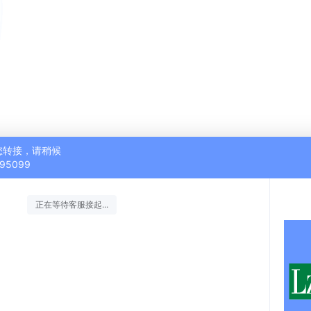
您转接，请稍候
595099
正在等待客服接起...