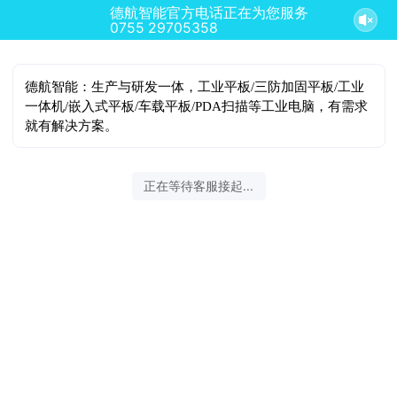
德航智能官方电话正在为您服务
0755 29705358
德航智能：生产与研发一体，工业平板/三防加固平板/工业
一体机/嵌入式平板/车载平板/PDA扫描等工业电脑，有需求
就有解决方案。
正在等待客服接起...