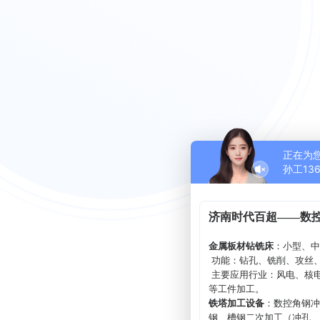
正在为
孙工136 
济南时代百超——数控
金属板材钻铣床
：小型、
功能：钻孔、铣削、攻丝
主要应用行业：风电、核
等工件加工。
铁塔加工设备
：数控角钢冲
钢、槽钢二次加工（冲孔