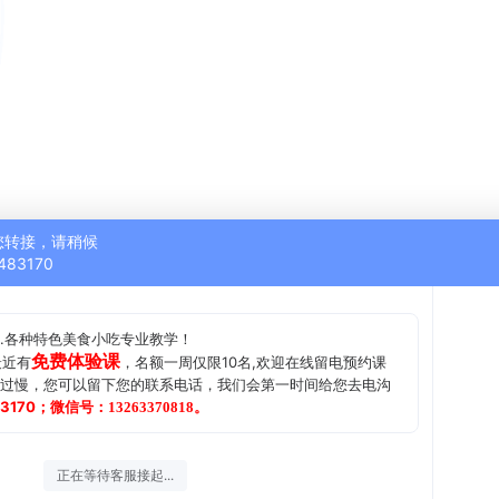
您转接，请稍候
483170
.各种特色美食小吃专业教学！
免费体验课
最近有
，名额一周仅限10名,欢迎在线留电预约课
过慢，您可以留下您的联系电话，我们会第一时间给您去电沟
83170；微信号：
。
13263370818
正在等待客服接起...