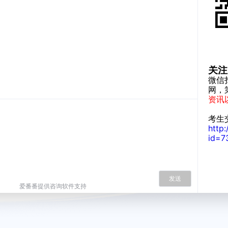
关注
微信
网，
资讯
考生
http
id=7
发送