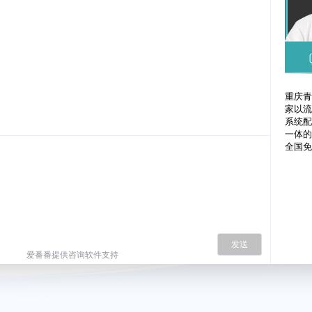
重庆青
家以流
系统配
一体的
全国免
发送