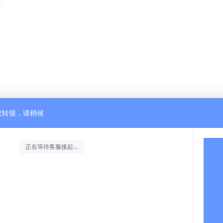
您转接，请稍候
正在等待客服接起...