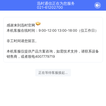
迅时通信正在为您服务
021-61202700
感谢来到迅时官网
本机客服在线时间：9:00-12:00 13:00-18:00（仅工作日）
非工时间请您留言。
本机客服仅提供产品方案咨询，如需技术支持，请联系设备
销售商，或者致电4007779719
正在等待客服接起...