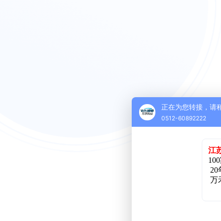
正在为您转接，请
0512-60892222
江
1
20
万