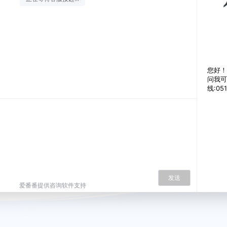
您好！
问我可
线:051
发送