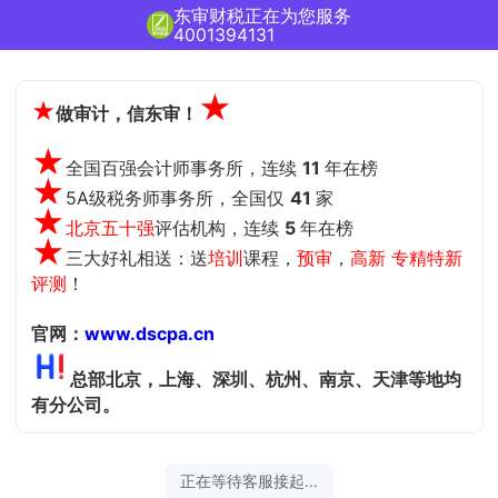
东审财税正在为您服务
4001394131
★
★
做审计，信东审！
★
全国百强会计师事务所，连续
11
年在榜
★
5A级税务师事务所，全国仅
41
家
★
北京五十强
评估机构，
连续
5
年在榜
★
三大好礼相送：送
培训
课程，
预审
，
高新 专精特新
评测
！
官网：
www.dscpa.cn
总部北京，上海、深圳、杭州、南京、天津等地均
有分公司。
正在等待客服接起...