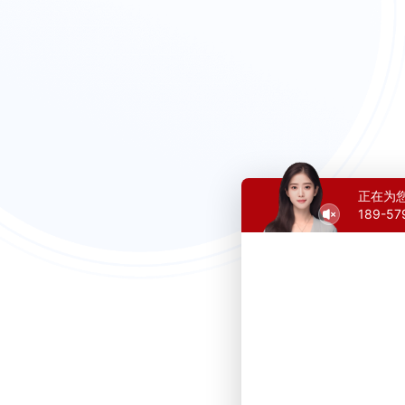
正在为
189-5