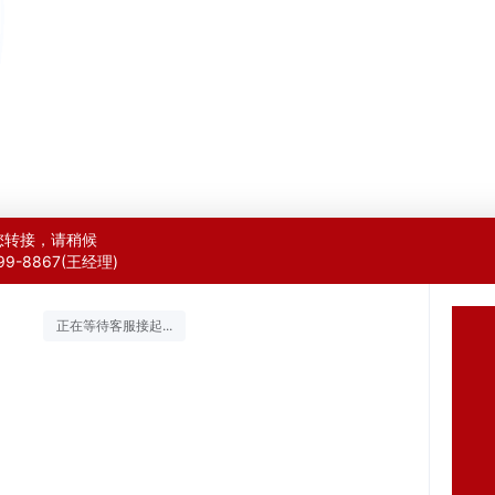
您转接，请稍候
799-8867(王经理)
正在等待客服接起...