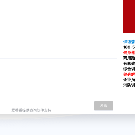
悍德森
189-
健身器
商用跑
有氧健
综合训
健身解
企业员
消防训
发送