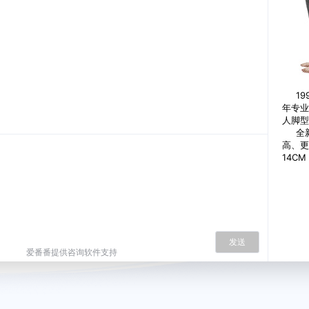
199
年专业
人脚型
全新
高、更
14C
发送