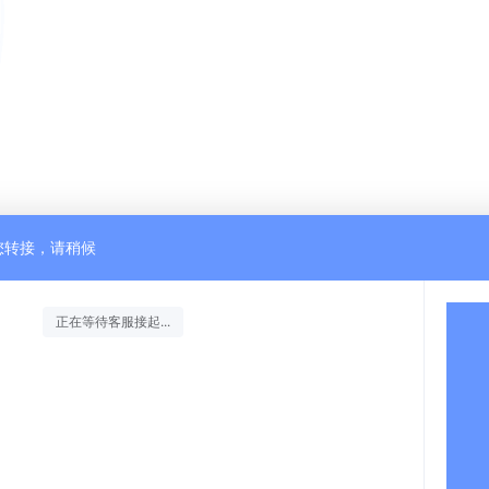
您转接，请稍候
正在等待客服接起...