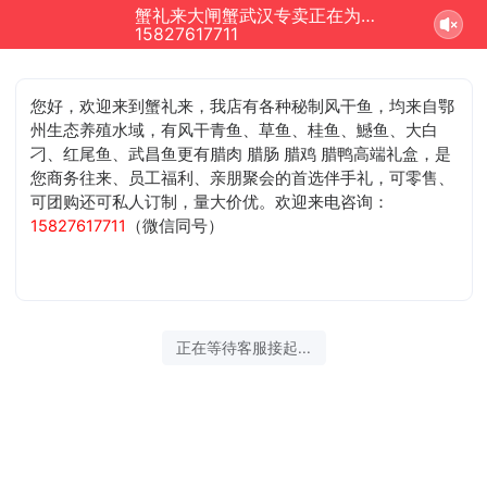
蟹礼来大闸蟹武汉专卖正在为您服务
15827617711
您好，欢迎来到蟹礼来，我店有各种秘制风干鱼，均来自鄂
州生态养殖水域，有风干青鱼、草鱼、桂鱼、鱤鱼、大白
刁、红尾鱼、武昌鱼更有腊肉 腊肠 腊鸡 腊鸭高端礼盒，是
您商务往来、员工福利、亲朋聚会的首选伴手礼，可零售、
可团购还可私人订制，量大价优。欢迎来电咨询：
15827617711
（微信同号）
正在等待客服接起...