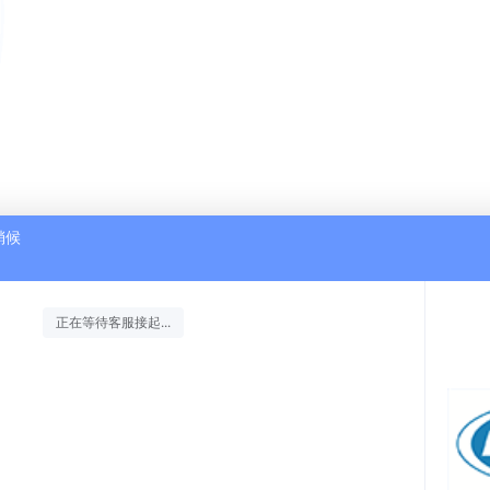
稍候
正在等待客服接起...