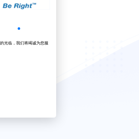
的光临，我们将竭诚为您服