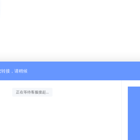
您转接，请稍候
正在等待客服接起...