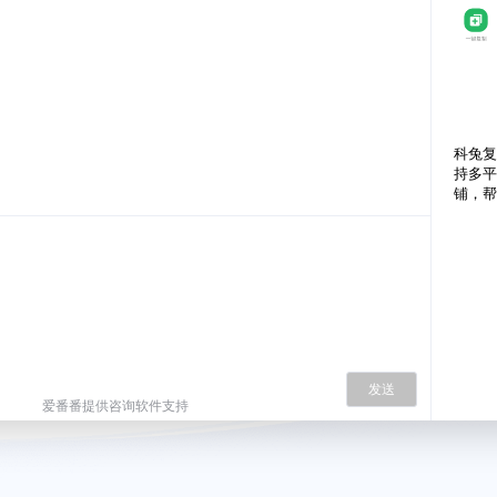
科兔复
持多平
铺，帮
发送