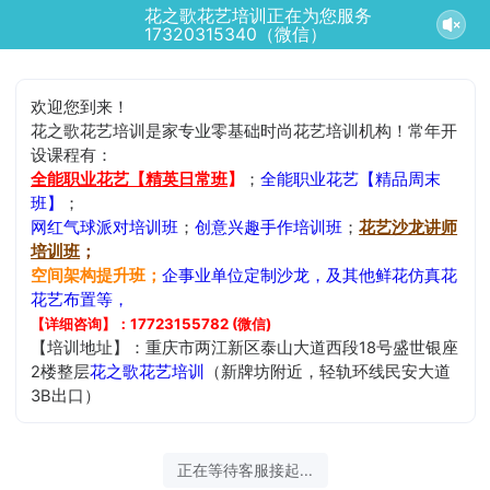
花之歌花艺培训正在为您服务
17320315340（微信）
欢迎您到来！
花之歌花艺培训是家专业零基础时尚花艺培训机构！常年开
设课程有：
全能职业花艺【精英日常班
】
；
全能职业花艺【精品周末
班】
；
网红气球派对培训班
；
创意兴趣手作培训班
；
花艺沙龙讲师
培训班
；
空间架构提升班；
企事业单位定制沙龙，及其他鲜花仿真花
花艺布置等，
【详细咨询】：17723155782 (微信)
【培训地址】：重庆市两江新区泰山大道西段18号盛世银座
2楼整层
花之歌花艺培训
（新牌坊附近，轻轨环线民安大道
3B出口）
正在等待客服接起...