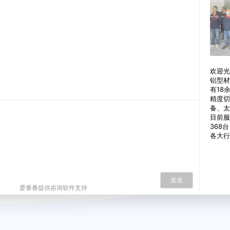
欢迎光
铝型材
有18
精度切
备、太
目前服
368
各大行
发送