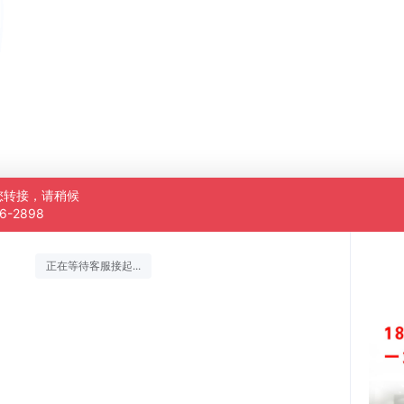
您转接，请稍候
6-2898
正在等待客服接起...