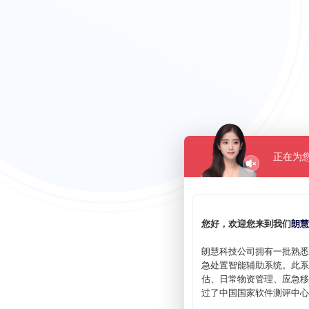
正在为
您好，欢迎您来到我们
朗慧
朗慧科技公司拥有一批熟悉
急处置智能辅助系统。此系
估、日常物资管理、应急移
过了中国国家软件测评中心