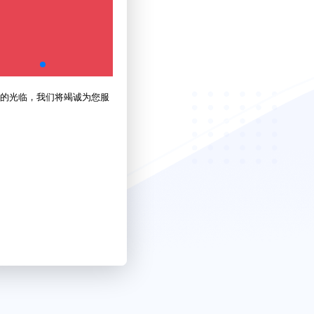
的光临，我们将竭诚为您服