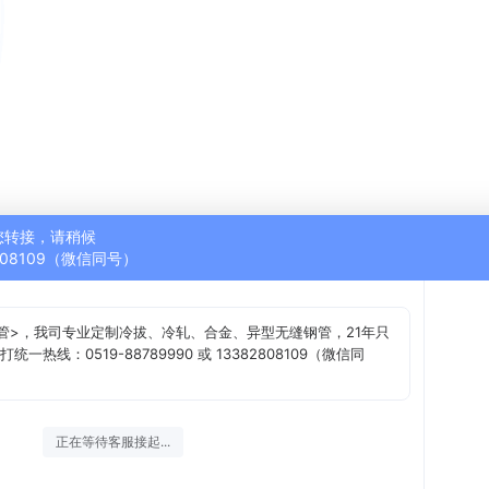
您转接，请稍候
2808109（微信同号）
管>，我司专业定制冷拔、冷轧、合金、异型无缝钢管，21年只
热线：0519-88789990 或 13382808109（微信同
正在等待客服接起...