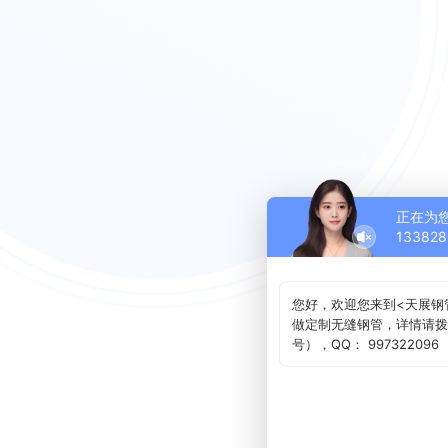
正在为
1338
您好，欢迎您来到<天展钢
做定制无缝钢管，详情请拨打统一
号），QQ： 997322096