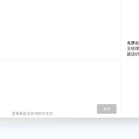
免费咨
王经理 
固话05
发送