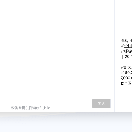
悍马 
✅全国
✅畅销
｜20
✅8 
✅ 9
7,00
☎️全国
发送