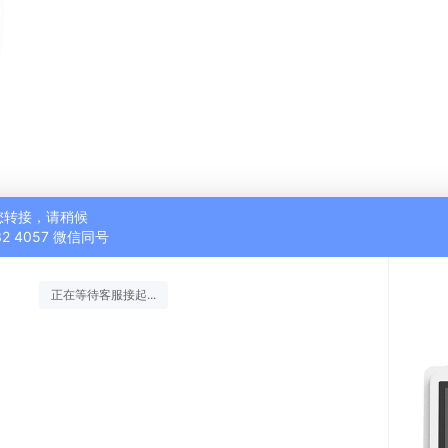
您转接，请稍候
632 4057 微信同号
正在等待客服接起...