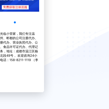
光临小管家，我们专注温
州、郫都的公司注册代办、
册代办、营业执照代办、公
、食品许可证代办、代理记
务，地址：成都市温江区杨
北段49号， 欢迎咨询24小
话：158-8211-1119 （李