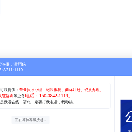
您转接，请稍候
-8211-1119
可以提供：
营业执照办理、记账报税、商标注册、资质办理、
电话：150-0842-1119。
认证咨询
等业务
是我没在线，请您一定要打我电话，我秒接。
正在等待客服接起...