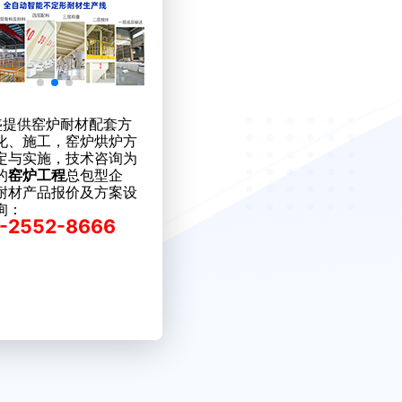
提供窑炉耐材配套方
化、施工，窑炉烘炉方
定与实施，技术咨询为
的
窑炉工程
总包型企
耐材产品报价及方案设
询：
-2552-8666