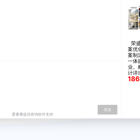
荣盛
案优
案制
一体
业。
计详
186
发送