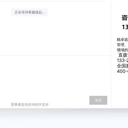
正在等待客服接起...
精卓咨
管理、
领域
直拨
133-
全国
400-
发送