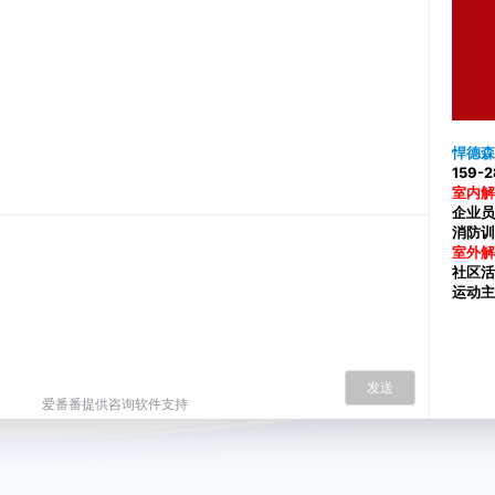
悍德森
159-
室内解
企业员
消防训
室外解
社区活
运动主
发送