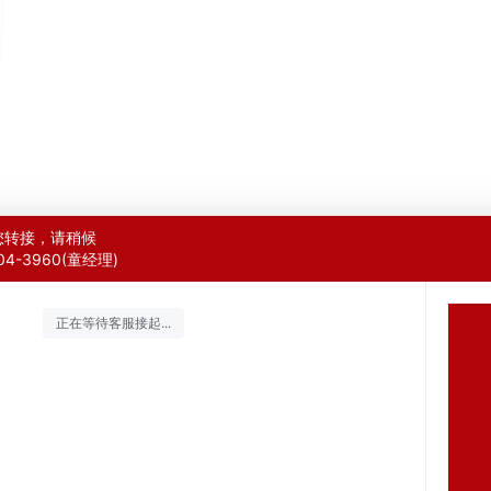
您转接，请稍候
804-3960(童经理)
正在等待客服接起...