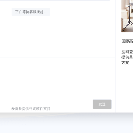
正在等待客服接起...
国际高
波司登
提供具
方案
发送