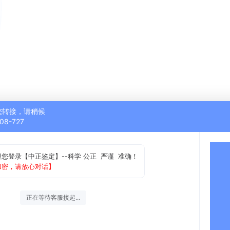
您转接，请稍候
08-727
您登录【中正鉴定】--科学 公正 严谨 准确！
加密，请放心对话】
正在等待客服接起...