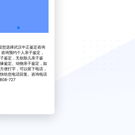
您选择武汉中正鉴定咨询
 咨询预约个人亲子鉴定，
子鉴定，无创胎儿亲子鉴
缘鉴定、动物亲子鉴定，如
方便打字，可以留下电话，
快给您电话回复。咨询电话
808-727