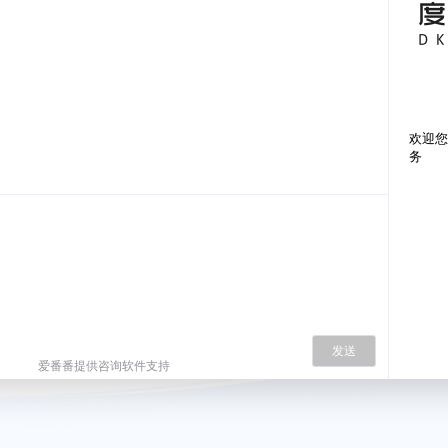
欢迎您
务
发送