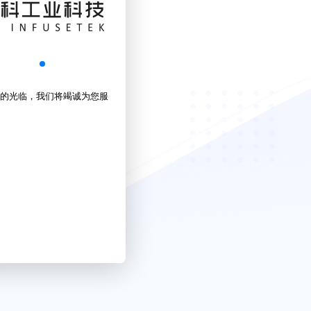
的光临，我们将竭诚为您服