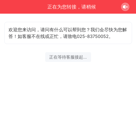
正在为您转接，请稍候
欢迎您来访问，请问有什么可以帮到您？我们会尽快为您解
答！如客服不在线或正忙，请致电025-83750052。
正在等待客服接起...