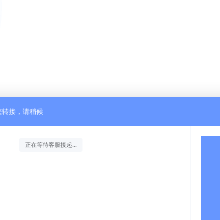
您转接，请稍候
正在等待客服接起...