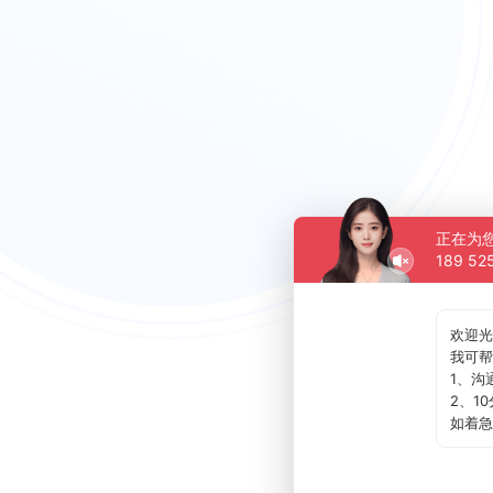
正在为
189 52
欢迎光
我可帮
1、沟
2、1
如着急