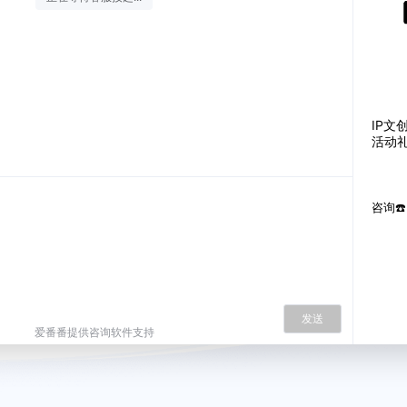
IP文
活动礼
咨询☎️
发送