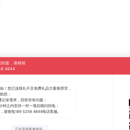
您转接，请稍候
58 4844
临！您已连线礼不言免费礼品方案推荐官，
助您：
通记录需求，回答所有问题；
0分钟之内安排一对一项目顾问回电；
，请致电189 5258 4844电话客服。
正在等待客服接起...