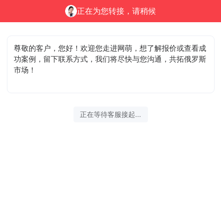
正在为您转接，请稍候
尊敬的客户，您好！欢迎您走进网萌，想了解报价或查看成
功案例，留下联系方式，我们将尽快与您沟通，共拓俄罗斯
市场！
正在等待客服接起...