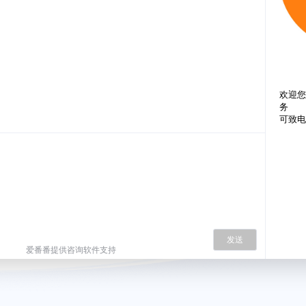
欢迎您
务
可致电4
发送