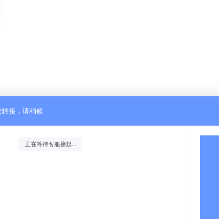
您转接，请稍候
正在等待客服接起...