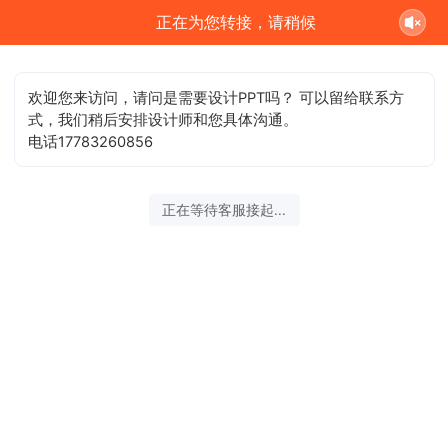
正在为您转接，请稍候
欢迎您来访问，请问是需要设计PPT吗？ 可以留给联系方
式，我们稍后安排设计师和您具体沟通。
电话17783260856
正在等待客服接起...