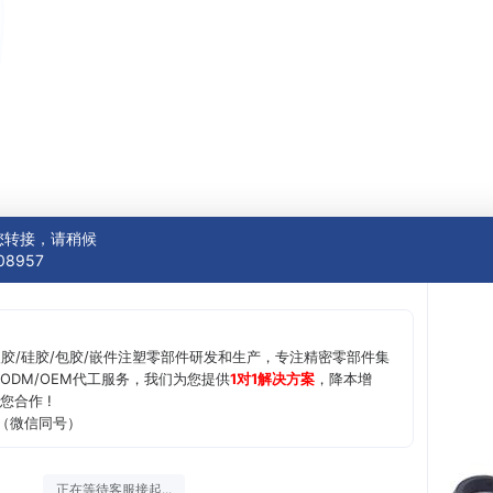
您转接，请稍候
08957
塑胶/硅胶/包胶/嵌件注塑零部件研发和生产，专注精密零部件集
ODM/OEM代工服务，我们为您提供
1对1解决方案
，降本增
您合作 !
（微信同号）
正在等待客服接起...