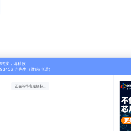
您转接，请稍候
9493456 连先生（微信/电话）
正在等待客服接起...