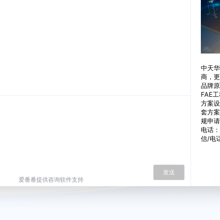
中天华
商，更
品牌原
FAE
方案设
套方案
规申请
电话：1
信/电
发送