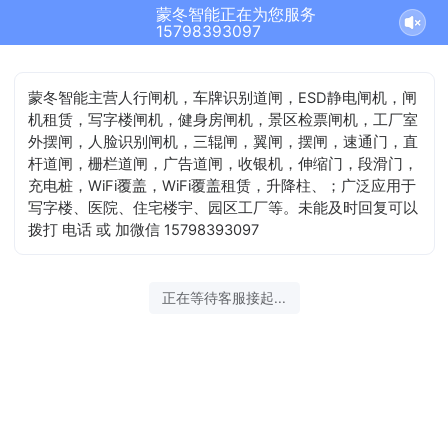
蒙冬智能正在为您服务
15798393097
蒙冬智能主营人行闸机，车牌识别道闸，ESD静电闸机，闸
机租赁，写字楼闸机，健身房闸机，景区检票闸机，工厂室
外摆闸，人脸识别闸机，三辊闸，翼闸，摆闸，速通门，直
杆道闸，栅栏道闸，广告道闸，收银机，伸缩门，段滑门，
充电桩，WiFi覆盖，WiFi覆盖租赁，升降柱、；广泛应用于
写字楼、医院、住宅楼宇、园区工厂等。未能及时回复可以
拨打 电话 或 加微信 15798393097
正在等待客服接起...