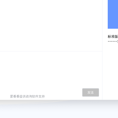
标准版
----
发送