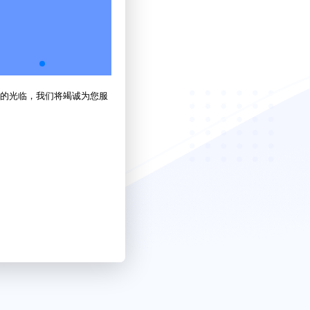
的光临，我们将竭诚为您服