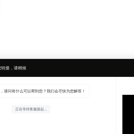
您转接，请稍候
，请问有什么可以帮到您？我们会尽快为您解答！
正在等待客服接起...