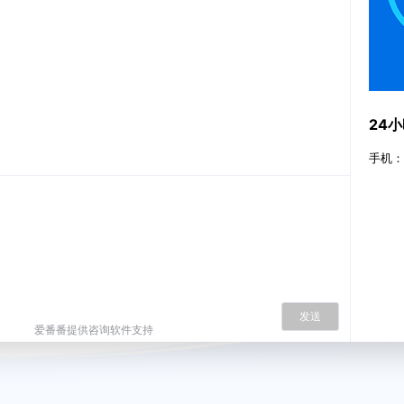
24
手机：1
发送