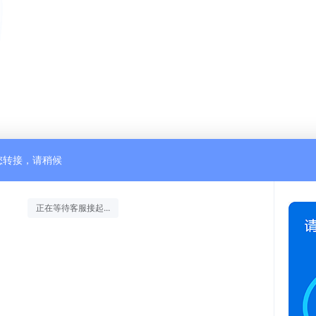
您转接，请稍候
正在等待客服接起...