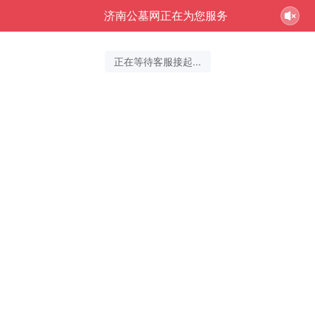
济南公墓网正在为您服务
正在等待客服接起...