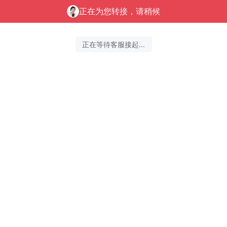
正在为您转接，请稍候
正在等待客服接起...