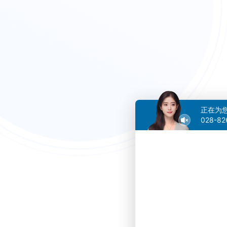
正在为
028-82