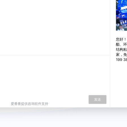
您好！
酯、环
结构粘
家，免
199 
发送