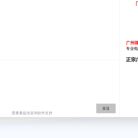
广州
专业电
正宗
发送