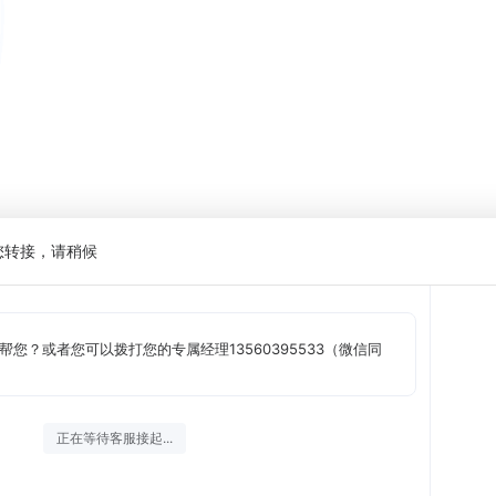
您转接，请稍候
您？或者您可以拨打您的专属经理13560395533（微信同
正在等待客服接起...